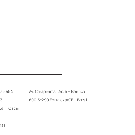
ta-feira (06/10) da audiência pública da
itetura Hostíl". Ela esteve ao lado do
83 5454
Av. Carapinima, 2425 – Benfica
03
60015-290 Fortaleza/CE – Brasil
d. Oscar
rasil