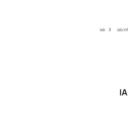
iab
iab i
IA