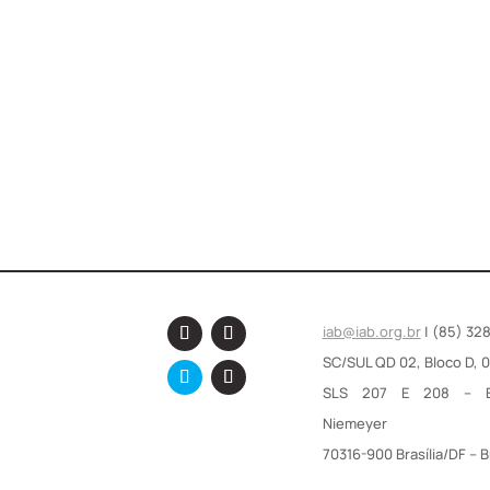
 presidente do IAB, Maria Elisa Baptista participou na quar
omissão de Desenvolvimento Urbano que tratou do tema "Arqu
utor do projeto Senador Fabiano...
iab@iab.org.br
| (85) 32
SC/SUL QD 02, Bloco D, 
SLS 207 E 208 – E
Niemeyer
70316-900 Brasília/DF – B