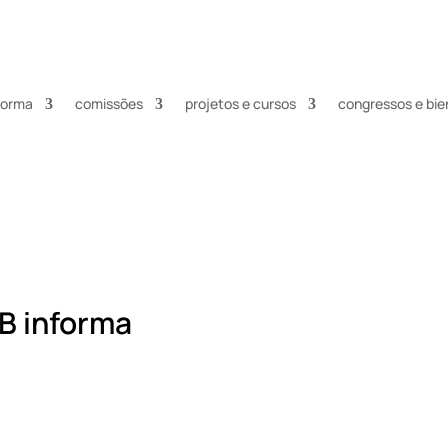
nforma
comissões
projetos e cursos
congressos e bie
B informa