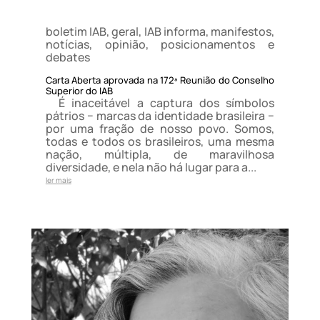
boletim IAB
,
geral
,
IAB informa
,
manifestos
,
notícias
,
opinião
,
posicionamentos e
debates
Carta Aberta aprovada na 172ª Reunião do Conselho
Superior do IAB
É inaceitável a captura dos símbolos
pátrios − marcas da identidade brasileira −
por uma fração de nosso povo. Somos,
todas e todos os brasileiros, uma mesma
nação, múltipla, de maravilhosa
diversidade, e nela não há lugar para a...
ler mais