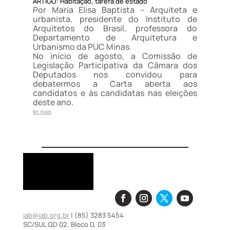
ARTIGO: Habitação, tarefa de estado
Por Maria Elisa Baptista – Arquiteta e
urbanista, presidente do Instituto de
Arquitetos do Brasil, professora do
Departamento de Arquitetura e
Urbanismo da PUC Minas.
No início de agosto, a Comissão de
Legislação Participativa da Câmara dos
Deputados nos convidou para
debatermos a Carta aberta aos
candidatos e às candidatas nas eleições
deste ano.
ler mais
iab@iab.org.br
| (85) 3283 5454
SC/SUL QD 02, Bloco D, 03