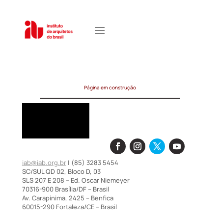
Página em construção
iab@iab.org.br
| (85) 3283 5454
SC/SUL QD 02, Bloco D, 03
SLS 207 E 208 – Ed. Oscar Niemeyer
70316-900 Brasília/DF – Brasil
Av. Carapinima, 2425 – Benfica
60015-290 Fortaleza/CE – Brasil