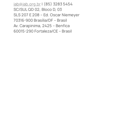
iab@iab.org.br
| (85) 3283 5454
SC/SUL QD 02, Bloco D, 03
SLS 207 E 208 – Ed. Oscar Niemeyer
70316-900 Brasília/DF – Brasil
Av. Carapinima, 2425 – Benfica
60015-290 Fortaleza/CE – Brasil