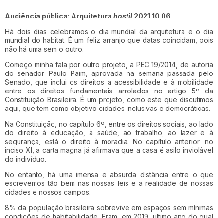
Audiência pública: Arquitetura
hostil
2021 10 06
Há dois dias celebramos o dia mundial da arquitetura e o dia
mundial do habitat. É um feliz arranjo que datas coincidam, pois
não há uma sem o outro.
Começo minha fala por outro projeto, a PEC 19/2014, de autoria
do senador Paulo Paim, aprovada na semana passada pelo
Senado, que inclui os direitos à acessibilidade e à mobilidade
entre os direitos fundamentais arrolados no artigo 5º da
Constituição Brasileira. É um projeto, como este que discutimos
aqui, que tem como objetivo cidades inclusivas e democráticas.
Na Constituição, no capítulo 6º, entre os direitos sociais, ao lado
do direito à educação, à saúde, ao trabalho, ao lazer e à
segurança, está o direito à moradia. No capítulo anterior, no
inciso XI, a carta magna já afirmava que a casa é asilo inviolável
do indivíduo.
No entanto, há uma imensa e absurda distância entre o que
escrevemos tão bem nas nossas leis e a realidade de nossas
cidades e nossos campos.
8% da população brasileira sobrevive em espaços sem mínimas
condições de habitabilidade. Eram, em 2019, ultimo ano do qual