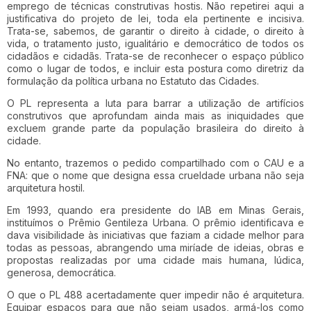
emprego de técnicas construtivas hostis. Não repetirei aqui a
justificativa do projeto de lei, toda ela pertinente e incisiva.
Trata-se, sabemos, de garantir o direito à cidade, o direito à
vida, o tratamento justo, igualitário e democrático de todos os
cidadãos e cidadãs. Trata-se de reconhecer o espaço público
como o lugar de todos, e incluir esta postura como diretriz da
formulação da política urbana no Estatuto das Cidades.
O PL representa a luta para barrar a utilização de artifícios
construtivos que aprofundam ainda mais as iniquidades que
excluem grande parte da população brasileira do direito à
cidade.
No entanto, trazemos o pedido compartilhado com o CAU e a
FNA: que o nome que designa essa crueldade urbana não seja
arquitetura hostil.
Em 1993, quando era presidente do IAB em Minas Gerais,
instituímos o Prêmio Gentileza Urbana. O prêmio identificava e
dava visibilidade às iniciativas que faziam a cidade melhor para
todas as pessoas, abrangendo uma miríade de ideias, obras e
propostas realizadas por uma cidade mais humana, lúdica,
generosa, democrática.
O que o PL 488 acertadamente quer impedir não é arquitetura.
Equipar espaços para que não sejam usados, armá-los como