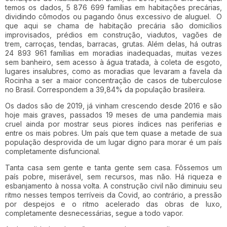
temos os dados, 5 876 699 famílias em habitações precárias,
dividindo cômodos ou pagando ônus excessivo de aluguel. O
que aqui se chama de habitação precária são domicílios
improvisados, prédios em construção, viadutos, vagões de
trem, carroças, tendas, barracas, grutas. Além delas, há outras
24 893 961 famílias em moradias inadequadas, muitas vezes
sem banheiro, sem acesso à água tratada, à coleta de esgoto,
lugares insalubres, como as moradias que levaram a favela da
Rocinha a ser a maior concentração de casos de tuberculose
no Brasil. Correspondem a 39,84% da população brasileira.
Os dados são de 2019, já vinham crescendo desde 2016 e são
hoje mais graves, passados 19 meses de uma pandemia mais
cruel ainda por mostrar seus piores índices nas periferias e
entre os mais pobres. Um país que tem quase a metade de sua
população desprovida de um lugar digno para morar é um país
completamente disfuncional.
Tanta casa sem gente e tanta gente sem casa. Fôssemos um
país pobre, miserável, sem recursos, mas não. Há riqueza e
esbanjamento à nossa volta. A construção civil não diminuiu seu
ritmo nesses tempos terríveis da Covid, ao contrário, a pressão
por despejos e o ritmo acelerado das obras de luxo,
completamente desnecessárias, segue a todo vapor.