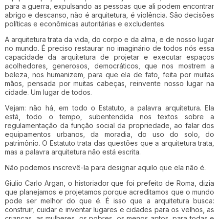
para a guerra, expulsando as pessoas que ali podem encontrar
abrigo e descanso, não é arquitetura, é violência. São decisões
políticas e econômicas autoritárias e excludentes.
A arquitetura trata da vida, do corpo e da alma, e de nosso lugar
no mundo. É preciso restaurar no imaginário de todos nós essa
capacidade da arquitetura de projetar e executar espaços
acolhedores, generosos, democráticos, que nos mostrem a
beleza, nos humanizem, para que ela de fato, feita por muitas
mãos, pensada por muitas cabeças, reinvente nosso lugar na
cidade. Um lugar de todos.
Vejam: não há, em todo o Estatuto, a palavra arquitetura. Ela
está, todo o tempo, subentendida nos textos sobre a
regulamentação da função social da propriedade, ao falar dos
equipamentos urbanos, da moradia, do uso do solo, do
patrimônio. O Estatuto trata das questões que a arquitetura trata,
mas a palavra arquitetura não está escrita.
Não podemos inscrevê-la para designar aquilo que ela não é.
Giulio Carlo Argan, o historiador que foi prefeito de Roma, dizia
que planejamos e projetamos porque acreditamos que o mundo
pode ser melhor do que é. É isso que a arquitetura busca:
construir, cuidar e inventar lugares e cidades para os velhos, as
crianças, as mulheres, os pobres, os menos aptos, para todas e