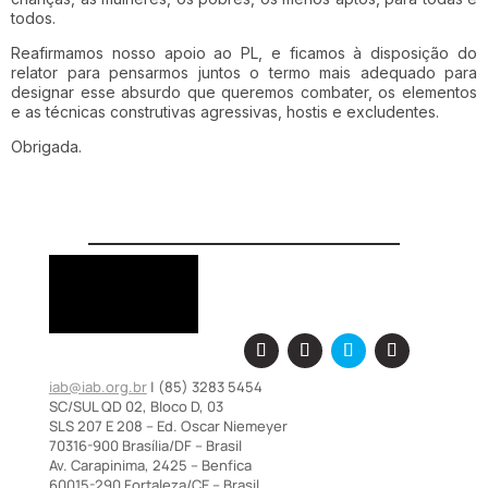
todos.
Reafirmamos nosso apoio ao PL, e ficamos à disposição do
relator para pensarmos juntos o termo mais adequado para
designar esse absurdo que queremos combater, os elementos
e as técnicas construtivas agressivas, hostis e excludentes.
Obrigada.
iab@iab.org.br
| (85) 3283 5454
SC/SUL QD 02, Bloco D, 03
SLS 207 E 208 – Ed. Oscar Niemeyer
70316-900 Brasília/DF – Brasil
Av. Carapinima, 2425 – Benfica
60015-290 Fortaleza/CE – Brasil