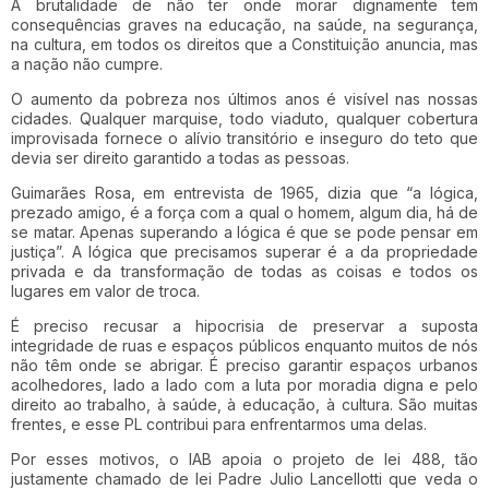
A brutalidade de não ter onde morar dignamente tem
consequências graves na educação, na saúde, na segurança,
na cultura, em todos os direitos que a Constituição anuncia, mas
a nação não cumpre.
O aumento da pobreza nos últimos anos é visível nas nossas
cidades. Qualquer marquise, todo viaduto, qualquer cobertura
improvisada fornece o alívio transitório e inseguro do teto que
devia ser direito garantido a todas as pessoas.
Guimarães Rosa, em entrevista de 1965, dizia que “a lógica,
prezado amigo, é a força com a qual o homem, algum dia, há de
se matar. Apenas superando a lógica é que se pode pensar em
justiça”. A lógica que precisamos superar é a da propriedade
privada e da transformação de todas as coisas e todos os
lugares em valor de troca.
É preciso recusar a hipocrisia de preservar a suposta
integridade de ruas e espaços públicos enquanto muitos de nós
não têm onde se abrigar. É preciso garantir espaços urbanos
acolhedores, lado a lado com a luta por moradia digna e pelo
direito ao trabalho, à saúde, à educação, à cultura. São muitas
frentes, e esse PL contribui para enfrentarmos uma delas.
Por esses motivos, o IAB apoia o projeto de lei 488, tão
justamente chamado de lei Padre Julio Lancellotti que veda o