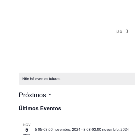
iab
Não há eventos futuros.
Próximos
Selecione
Últimos Eventos
a
data.
NOV
5
5 05-03:00 novembro, 2024
-
8 08-03:00 novembro, 2024
2024