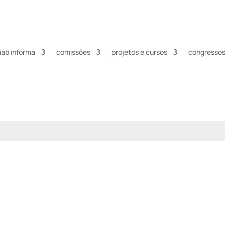
iab informa
comissões
projetos e cursos
congressos 