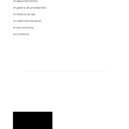
≫ departamentos
≫ galeria de presidentes
≫ história do iab
≫ rede internacional
≫ documentos
≫ contatos