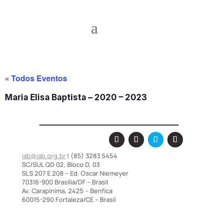
« Todos Eventos
Maria Elisa Baptista – 2020 – 2023
iab@iab.org.br
| (85) 3283 5454
SC/SUL QD 02, Bloco D, 03
SLS 207 E 208 – Ed. Oscar Niemeyer
70316-900 Brasília/DF – Brasil
Av. Carapinima, 2425 – Benfica
60015-290 Fortaleza/CE – Brasil