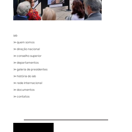
iab
≫ quem somos
≫ direção nacional
≫ conselho superior
≫ departamentos
≫ galeria de presidentes
≫ história do iab
≫ rede internacional
≫ documentos
≫ contatos