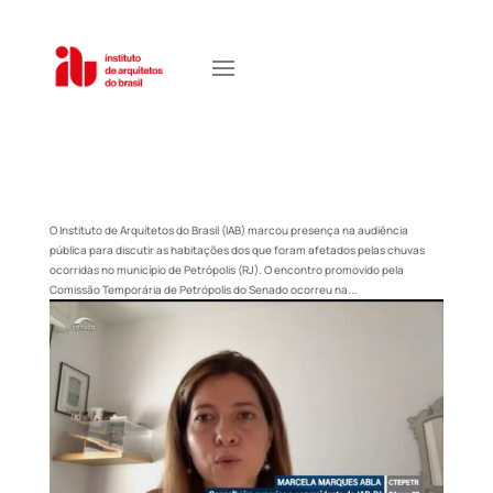
O Instituto de Arquitetos do Brasil (IAB) marcou presença na audiência
pública para discutir as habitações dos que foram afetados pelas chuvas
ocorridas no município de Petrópolis (RJ). O encontro promovido pela
Comissão Temporária de Petrópolis do Senado ocorreu na...