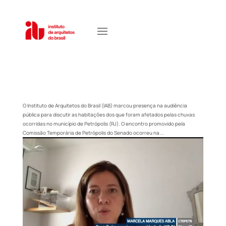
O Instituto de Arquitetos do Brasil (IAB) marcou presença na audiência
pública para discutir as habitações dos que foram afetados pelas chuvas
ocorridas no município de Petrópolis (RJ). O encontro promovido pela
Comissão Temporária de Petrópolis do Senado ocorreu na...