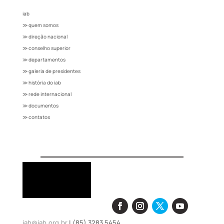
iab
≫ quem somos
≫ direção nacional
≫ conselho superior
≫ departamentos
≫ galeria de presidentes
≫ história do iab
≫ rede internacional
≫ documentos
≫ contatos
iab@iab.org.br
| (85) 3283 5454