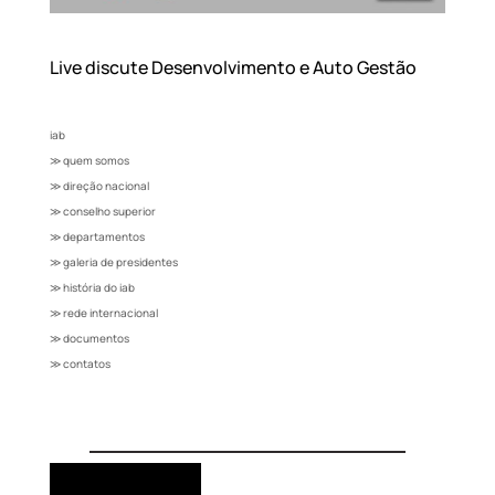
Live discute Desenvolvimento e Auto Gestão
iab
≫ quem somos
≫ direção nacional
≫ conselho superior
≫ departamentos
≫ galeria de presidentes
≫ história do iab
≫ rede internacional
≫ documentos
≫ contatos