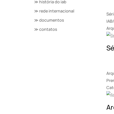
≫ história do iab
≫ rede internacional
Sér
≫ documentos
IAB/
Arqu
≫ contatos
Sé
Arq
Prem
Cate
Ar