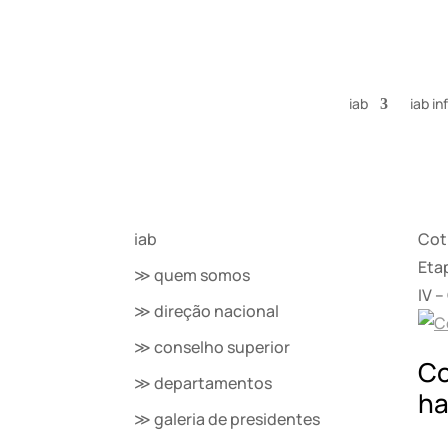
iab
iab i
iab
Cot
Eta
≫ quem somos
IV –
≫ direção nacional
≫ conselho superior
Co
≫ departamentos
ha
≫ galeria de presidentes