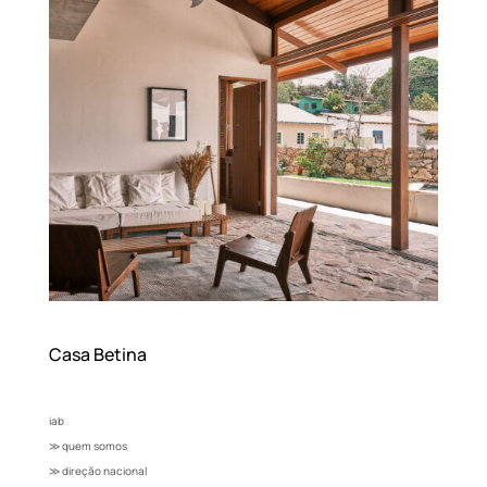
Casa Betina
iab
≫ quem somos
≫ direção nacional