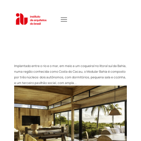
Implantado entre o rio e o mar, em meio a um coqueiral no litoral sul da Bahia,
numa região conhecida como Costa do Cacau, o Modular Bahia é composto
por três núcleos: dois autônomos, com dormitórios, pequena sala e cozinha,
e um terceiro pavilhão social, com ampla...