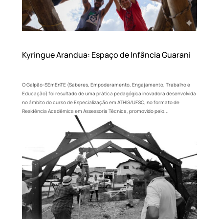
Kyringue Arandua: Espaço de Infância Guarani
O Galpão-SEmEnTE (Saberes, Empoderamento, Engajamento, Trabalho e
Educação) foi resultado de uma prática pedagógica inovadora desenvolvida
no âmbito do curso de Especialização em ATHIS/UFSC, no formato de
Residência Acadêmica em Assessoria Técnica, promovido pelo...