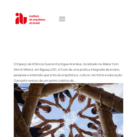
O Espaço de Infância Guarani Kyringue Arandua, localizado na Aldeia Yynn
Moroti Wherá, em Biguaçu/SC, é fruto de uma prática integrada de ensino,
pesquisa e extensão que articula arquitetura, cultura, território e educação.
O projeto nasceu de um sonho coletivo da...