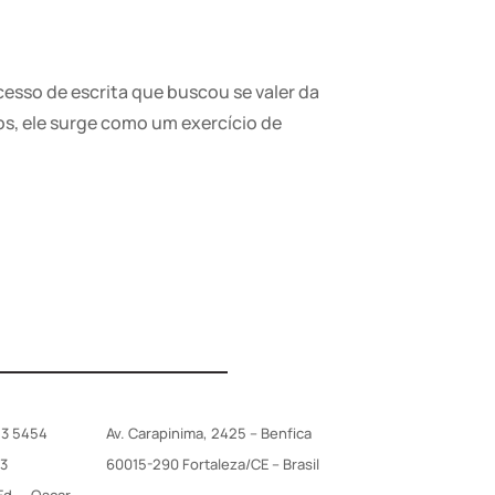
esso de escrita que buscou se valer da
os, ele surge como um exercício de
83 5454
Av. Carapinima, 2425 – Benfica
03
60015-290 Fortaleza/CE – Brasil