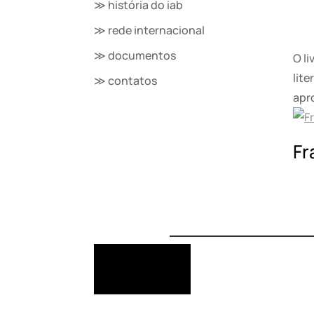
≫ história do iab
≫ rede internacional
≫ documentos
O l
lit
≫ contatos
apr
Fr