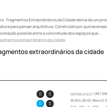
ivro Fragmentos Extraordinários da Cidade deriva de um proc
eratura para pensar arquitetura. Construído por quinze ensai
oximação possível entre a concretude dos espaços que...
agmentos extraordinários da cidade
iab@iab.org.br
| (85) 32
SC/SUL QD 02, Bloco D, 