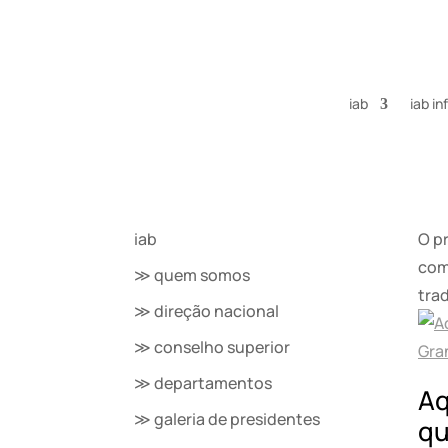
iab
iab i
iab
O p
com
≫ quem somos
trad
≫ direção nacional
≫ conselho superior
≫ departamentos
Aq
≫ galeria de presidentes
qu