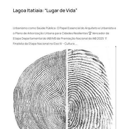
Lagoa Itatiaia: “Lugar de Vida”
Urbanismo como Saúde Pública: O Papel Essencial do Arquiteto e Urbanista e
o Plano de Arborização Urbana para Cidades Resilientes 🏆 Vencedor da
Etapa Departamental do IAB/MS da Premiação Nacional do IAB 2025 🏅
Finalista da Etapa Nacional no Eixo IV – Cultura...