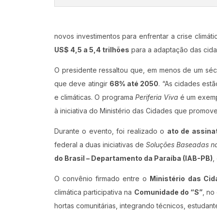
novos investimentos para enfrentar a crise climá
US$ 4,5 a 5,4 trilhões
para a adaptação das cida
O presidente ressaltou que, em menos de um sé
que deve atingir
68% até 2050
. “As cidades estã
e climáticas. O programa
Periferia Viva
é um exempl
à iniciativa do Ministério das Cidades que promov
Durante o evento, foi realizado o
ato de assina
federal a duas iniciativas de
Soluções Baseadas n
do Brasil – Departamento da Paraíba (IAB-PB)
,
O convênio firmado entre o
Ministério das Ci
climática participativa na
Comunidade do “S”
, no
hortas comunitárias, integrando técnicos, estuda