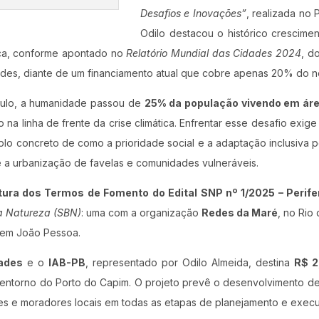
Desafios e Inovações”
, realizada no 
Odilo destacou o histórico crescime
tica, conforme apontado no
Relatório Mundial das Cidades 2024
, d
des, diante de um financiamento atual que cobre apenas 20% do n
culo, a humanidade passou de
25% da população vivendo em ár
o na linha de frente da crise climática. Enfrentar esse desafio exige
o concreto de como a prioridade social e a adaptação inclusiva po
e a urbanização de favelas e comunidades vulneráveis.
tura dos Termos de Fomento do Edital SNP nº 1/2025 – Perife
a Natureza (SBN)
: uma com a organização
Redes da Maré
, no Rio
 em João Pessoa.
dades
e o
IAB-PB
, representado por Odilo Almeida, destina
R$ 2
 entorno do Porto do Capim. O projeto prevê o desenvolvimento de
ntes e moradores locais em todas as etapas de planejamento e exec