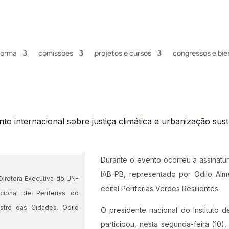
nforma
comissões
projetos e cursos
congressos e bie
to internacional sobre justiça climática e urbanização sus
Durante o evento ocorreu a assinatu
IAB-PB, representado por Odilo Alm
Diretora Executiva do UN-
edital Periferias Verdes Resilientes.
cional de Periferias do
istro das Cidades. Odilo
O presidente nacional do Instituto d
participou, nesta segunda-feira (10