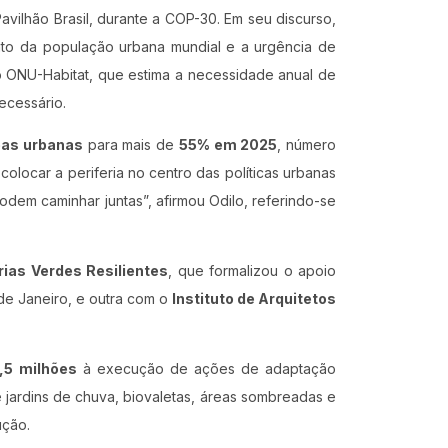
Pavilhão Brasil, durante a COP-30. Em seu discurso,
nto da população urbana mundial e a urgência de
o ONU-Habitat, que estima a necessidade anual de
ecessário.
eas urbanas
para mais de
55% em 2025
, número
 colocar a periferia no centro das políticas urbanas
dem caminhar juntas”, afirmou Odilo, referindo-se
rias Verdes Resilientes
, que formalizou o apoio
 de Janeiro, e outra com o
Instituto de Arquitetos
,5 milhões
à execução de ações de adaptação
 jardins de chuva, biovaletas, áreas sombreadas e
ução.