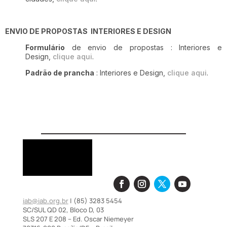
ENVIO DE PROPOSTAS INTERIORES E DESIGN
Formulário
de envio de propostas : Interiores e
Design,
clique aqui
.
Padrão de prancha
: Interiores e Design,
clique aqui
.
iab@iab.org.br
| (85) 3283 5454
SC/SUL QD 02, Bloco D, 03
SLS 207 E 208 – Ed. Oscar Niemeyer