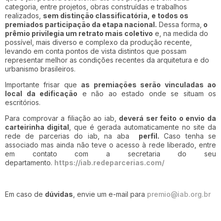
categoria, entre projetos, obras construídas e trabalhos
realizados,
sem distinção classificatória, e todos os
premiados participação da etapa nacional.
Dessa forma,
o
prêmio privilegia um retrato mais coletivo
e, na medida do
possível, mais diverso e complexo da produção recente,
levando em conta pontos de vista distintos que possam
representar melhor as condições recentes da arquitetura e do
urbanismo brasileiros.
Importante frisar que
as premiações serão vinculadas ao
local da edificação
e não ao estado onde se situam os
escritórios.
Para comprovar a filiação ao iab,
deverá ser feito o envio da
carteirinha digital
, que é gerada automaticamente no site da
rede de parcerias do iab, na aba
perfil.
Caso tenha se
associado mas ainda não teve o acesso à rede liberado, entre
em contato com a secretaria do seu
departamento.
https://iab.redeparcerias.com/
Em caso de
dúvidas
, envie um e-mail para
premio@iab.org.br