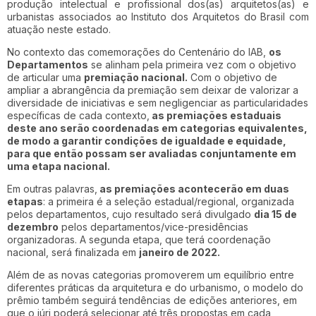
produção intelectual e profissional dos(as) arquitetos(as) e
urbanistas associados ao Instituto dos Arquitetos do Brasil com
atuação neste estado.
No contexto das comemorações do Centenário do IAB,
os
Departamentos
se alinham pela primeira vez com o objetivo
de articular uma
premiação nacional.
Com o objetivo de
ampliar a abrangência da premiação sem deixar de valorizar a
diversidade de iniciativas e sem negligenciar as particularidades
específicas de cada contexto,
as premiações estaduais
deste ano serão coordenadas em categorias equivalentes,
de modo a garantir condições de igualdade e equidade,
para que então possam ser avaliadas conjuntamente em
uma etapa nacional.
Em outras palavras,
as premiações acontecerão em duas
etapas
: a primeira é a seleção estadual/regional, organizada
pelos departamentos, cujo resultado será divulgado
dia 15 de
dezembro
pelos departamentos/vice-presidências
organizadoras. A segunda etapa, que terá coordenação
nacional, será finalizada em
janeiro de 2022.
Além de as novas categorias promoverem um equilíbrio entre
diferentes práticas da arquitetura e do urbanismo, o modelo do
prêmio também seguirá tendências de edições anteriores, em
que o júri poderá selecionar até três propostas em cada