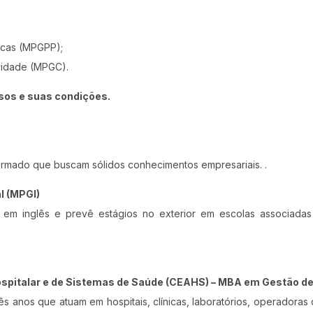
licas (MPGPP);
vidade (MPGC).
sos e suas condições.
formado que buscam sólidos conhecimentos empresariais. .
l (MPGI)
do em inglês e prevê estágios no exterior em escolas associad
spitalar e de Sistemas de Saúde (CEAHS) – MBA em Gestão d
ês anos que atuam em hospitais, clínicas, laboratórios, operadora