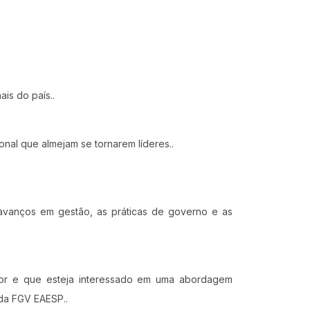
is do país..
nal que almejam se tornarem líderes..
avanços em gestão, as práticas de governo e as
ior e que esteja interessado em uma abordagem
da FGV EAESP..