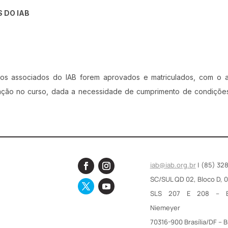
 DO IAB
s associados do IAB forem aprovados e matriculados, com o a
ação no curso, dada a necessidade de cumprimento de condições 
iab@iab.org.br
| (85) 32
SC/SUL QD 02, Bloco D, 
SLS 207 E 208 – E
Niemeyer
70316-900 Brasília/DF – B