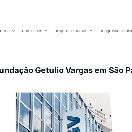
nforma
comissões
projetos e cursos
congressos e bie
Fundação Getulio Vargas em São P