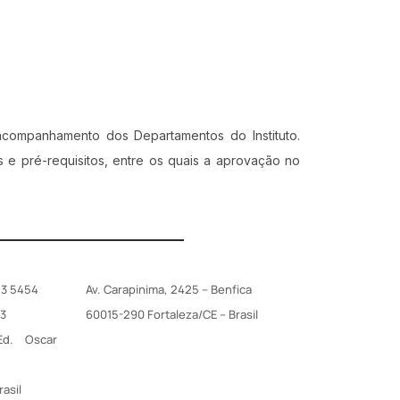
companhamento dos Departamentos do Instituto.
e pré-requisitos, entre os quais a aprovação no
83 5454
Av. Carapinima, 2425 – Benfica
03
60015-290 Fortaleza/CE – Brasil
d. Oscar
rasil