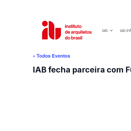
iab
iab i
« Todos Eventos
IAB fecha parceira com 