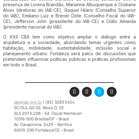
presença de Lorena Brandão, Marianne Albuquerque e Cristiane
Alves (diretoras do IAB-CE), Raquel Hilário (Conselho Superior
do IAB), Emiliano Luiz e Brener Dote (Conselho Fiscal do IAB-
CE), Jefferson John (presidente do IAB-CE) e Odilo Almeida
(presidente nacional do IAB).
O XXII CBA tem como objetivo ampliar o diálogo entre a
arquitetura e a sociedade, abordando temas urgentes como
habitação, mobilidade, sustentabilidade, inclusão social e
planejamento urbano. Fortaleza será palco de discussões que
pretendem influenciar políticas públicas e práticas profissionais
em todo o Brasil.
iab@iab.org.br
| (85) 3283 5454
SC/SUL QD 02, Bloco D, 03
SLS 207 E 208 – Ed. Oscar Niemeyer
70316-900 Brasília/DF – Brasil
Av. Carapinima, 2425 – Benfica
60015-290 Fortaleza/CE – Brasil