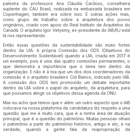
palestra da professora Ana Cláudia Cardoso, conselheira
suplente do CAU Brasil, realizada na embaixada brasileira em
Copenhagen, também era sobre isso. E outras ações mais,
como grupo de trabalho sobre a arquitetura dos povos
originários, criado com apoio do Real Instituto de Arquitetos do
Canadá. O arquiteto Igor Vetyemy, ex-presidente do IAB/RJ está
lá nos representando.
Então essas questões da sustentabilidade são muito fortes
dentro da UIA. A própria Comissão dos ODS (Objetivos do
Desenvolvimento Sustentável) quando a UIA, criada em 2017 é
um exemplo, pois é uma das quatro comissões permanentes, o
que demonstra a importância que o tema tem dentro da
organização. E não é à toa que um dos dois coordenadores da
comissão é o arquiteto brasileiro Cid Blanco, indicado pelo IAB.
A comissão dos ODS tem promovido um debate importante
dentro da UIA sobre o papel do arquiteto, da arquitetura, para
que possamos atingir os objetivos dessa agenda da ONU.
Mas eu acho que temos que ir além: um outro aspecto que o IAB
colocava na nossa plataforma da candidatura diz respeito a uma
questão que me é muito cara, que é a minha área de atuação
principal, que é a questão do patrimônio. Muitas pessoas olham
o patrimônio a partir do patrimônio histórico, antigo e etc, e na
verdade, quando a gente fala da reapropriação da