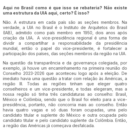
Aqui no Brasil como é que isso se rebateria? Não existe
uma estrutura da UIA aqui, certo? É isso?
Não. A estrutura em cada país são as seções membros. Na
verdade, a UIA no Brasil é o Instituto de Arquitetos do Brasil
(IAB), admitido como país membro em 1950, dois anos após
criação da UIA
.
A vice-presidência regional é uma forma de
dividir a compartilhar a responsabilidade da presidência
mundial, então o papel do vice-presidente, é fortalecer a
participação dos países, das seções membros da região na UIA.
Na questão da transparência e da governança colegiada, por
exemplo, já houve um encaminhamento na primeira reunião do
Conselho 2023-2026 que aconteceu logo após a eleição. De
imediato havia uma questão a tratar com relação às Américas, a
região III. Todas as regiões tinham que eleger quatro
conselheiros e um vice-presidente, e todas elegeram, mas a
nossa região só tinha três candidaturas ao conselho: Brasil,
México e Colômbia, sendo que o Brasil foi eleito para a vice-
presidência, portanto, não concorria mais ao conselho. Então
havia quatro vagas e só duas foram ocupadas, uma pelo
candidato titular e suplente do México e outra ocupada pelo
candidato titular e pelo candidato suplente da Colômbia. Então,
a região das Américas já começava desfalcada.