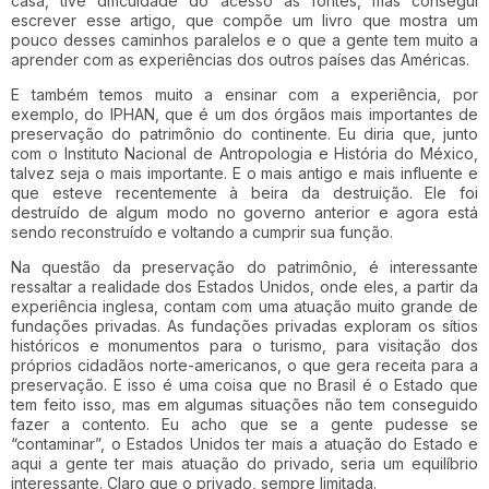
casa, tive dificuldade do acesso às fontes, mas consegui
escrever esse artigo, que compõe um livro que mostra um
pouco desses caminhos paralelos e o que a gente tem muito a
aprender com as experiências dos outros países das Américas.
E também temos muito a ensinar com a experiência, por
exemplo, do IPHAN, que é um dos órgãos mais importantes de
preservação do patrimônio do continente. Eu diria que, junto
com o Instituto Nacional de Antropologia e História do México,
talvez seja o mais importante. E o mais antigo e mais influente e
que esteve recentemente à beira da destruição. Ele foi
destruído de algum modo no governo anterior e agora está
sendo reconstruído e voltando a cumprir sua função.
Na questão da preservação do patrimônio, é interessante
ressaltar a realidade dos Estados Unidos, onde eles, a partir da
experiência inglesa, contam com uma atuação muito grande de
fundações privadas. As fundações privadas exploram os sítios
históricos e monumentos para o turismo, para visitação dos
próprios cidadãos norte-americanos, o que gera receita para a
preservação. E isso é uma coisa que no Brasil é o Estado que
tem feito isso, mas em algumas situações não tem conseguido
fazer a contento. Eu acho que se a gente pudesse se
“contaminar”, o Estados Unidos ter mais a atuação do Estado e
aqui a gente ter mais atuação do privado, seria um equilíbrio
interessante. Claro que o privado, sempre limitada.