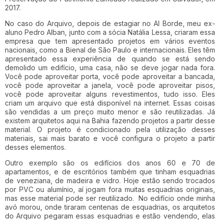
2017.
No caso do Arquivo, depois de estagiar no Al Borde, meu ex-
aluno Pedro Alban, junto com a sócia Natália Lessa, criaram essa
empresa que tem apresentado projetos em vários eventos
nacionais, como a Bienal de São Paulo e internacionais. Eles têm
apresentado essa experiência de quando se está sendo
demolido um edifício, uma casa, não se deve jogar nada fora.
Você pode aproveitar porta, você pode aproveitar a bancada,
você pode aproveitar a janela, você pode aproveitar pisos,
você pode aproveitar alguns revestimentos, tudo isso. Eles
criam um arquivo que está disponível na internet. Essas coisas
são vendidas a um preço muito menor e são reutilizadas. Já
existem arquitetos aqui na Bahia fazendo projetos a partir desse
material. O projeto é condicionado pela utilização desses
materiais, sai mais barato e você configura o projeto a partir
desses elementos.
Outro exemplo são os edifícios dos anos 60 e 70 de
apartamentos, e de escritórios também que tinham esquadrias
de veneziana, de madeira e vidro. Hoje estão sendo trocados
por PVC ou alumínio, aí jogam fora muitas esquadrias originais,
mas esse material pode ser reutilizado. No edifício onde minha
avó morou, onde tiraram centenas de esquadrias, os arquitetos
do Arquivo pegaram essas esquadrias e estão vendendo, elas