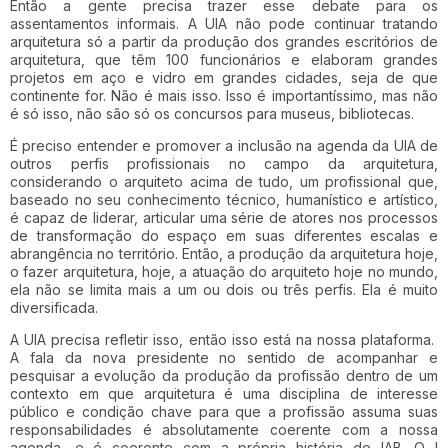
Então a gente precisa trazer esse debate para os
assentamentos informais. A UIA não pode continuar tratando
arquitetura só a partir da produção dos grandes escritórios de
arquitetura, que têm 100 funcionários e elaboram grandes
projetos em aço e vidro em grandes cidades, seja de que
continente for. Não é mais isso. Isso é importantíssimo, mas não
é só isso, não são só os concursos para museus, bibliotecas.
É preciso entender e promover a inclusão na agenda da UIA de
outros perfis profissionais no campo da arquitetura,
considerando o arquiteto acima de tudo, um profissional que,
baseado no seu conhecimento técnico, humanístico e artístico,
é capaz de liderar, articular uma série de atores nos processos
de transformação do espaço em suas diferentes escalas e
abrangência no território. Então, a produção da arquitetura hoje,
o fazer arquitetura, hoje, a atuação do arquiteto hoje no mundo,
ela não se limita mais a um ou dois ou três perfis. Ela é muito
diversificada.
A UIA precisa refletir isso, então isso está na nossa plataforma.
A fala da nova presidente no sentido de acompanhar e
pesquisar a evolução da produção da profissão dentro de um
contexto em que arquitetura é uma disciplina de interesse
público e condição chave para que a profissão assuma suas
responsabilidades é absolutamente coerente com a nossa
agenda, e é coerente com a própria história do IAB. O I