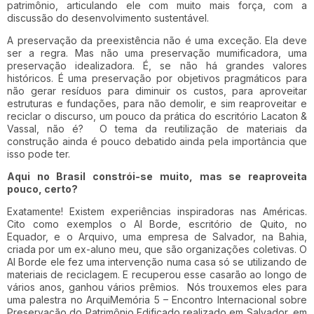
patrimônio, articulando ele com muito mais força, com a
discussão do desenvolvimento sustentável.
A preservação da preexistência não é uma exceção. Ela deve
ser a regra. Mas não uma preservação mumificadora, uma
preservação idealizadora. É, se não há grandes valores
históricos. É uma preservação por objetivos pragmáticos para
não gerar resíduos para diminuir os custos, para aproveitar
estruturas e fundações, para não demolir, e sim reaproveitar e
reciclar o discurso, um pouco da prática do escritório Lacaton &
Vassal, não é? O tema da reutilização de materiais da
construção ainda é pouco debatido ainda pela importância que
isso pode ter.
Aqui no Brasil constrói-se muito, mas se reaproveita
pouco,
certo?
Exatamente! Existem experiências inspiradoras nas Américas.
Cito como exemplos o Al Borde, escritório de Quito, no
Equador, e o Arquivo, uma empresa de Salvador, na Bahia,
criada por um ex-aluno meu, que são organizações coletivas. O
Al Borde ele fez uma intervenção numa casa só se utilizando de
materiais de reciclagem. E recuperou esse casarão ao longo de
vários anos, ganhou vários prêmios. Nós trouxemos eles para
uma palestra no ArquiMemória 5 – Encontro Internacional sobre
Preservação do Patrimônio Edificado realizado em Salvador, em