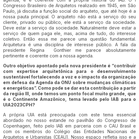
Congresso Brasileiro de Arquitetos realizado em 1945, em São
Paulo, já discutia a função social do arquiteto, que até hoje é a
nossa pauta principal. O arquiteto não está a serviço do seu
cliente, privado ou público, ele está a serviço da sociedade.
Deve estar a serviço da sociedade. Naturalmente deve estar a
serviço de quem paga ele, mas, acima de tudo, do interesse
coletivo. Então essa me parece uma questão fundamental.
Arquitetura é uma disciplina de interesse público. A fala da
presidente Regina Gonthier me parece absolutamente
pertinente e coerente com a nossa agenda.
Outro objetivo apontado pela nova presidente é “contribuir
com expertise arquitetônica para o desenvolvimento
sustentável fortalecendo a voz e o impacto da organização
em defesa da Agenda da ONU sobre mudanças climáticas
e energéticas”. Como pode se dar esta contribuição a partir
da região III, onde temos um ponto focal muito grande, que
é o Continente Amazônico, tema levado pelo IAB para o
UIA2023CPH?
A própria UIA está preocupada com este tema essencial
abordado no nosso estande no pavilhão do Congresso de
Copenhagen, feito pelo IAB em parceria com o CAU Brasil e
com os membros do Colégio das Entidades Nacionais de
Arquitetos e Urbanistas (CEAU). Nosso espaço refletia isso e a