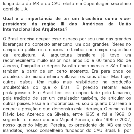
longa data do IAB e do CAU, eleito em Copenhagen secretário
geral da UIA.
Qual é a importância de ter um brasileiro como vice-
presidente da região III das Américas da União
Internacional dos Arquitetos?
O Brasil precisa ocupar esse espaço por seu uma das grandes
lideranças no contexto americano, um dos grandes líderes no
campo da política internacional e também no campo específico
da arquitetura. A arquitetura brasileira já teve um
reconhecimento muito maior, nos anos 50 e 60 tendo Rio de
Janeiro, Pampulha e depois Brasília como mecas e São Paulo
também a partir de um certo momento. Era para onde os
arquitetos do mundo inteiro voltavam os seus olhos. Mas hoje,
outros países têm muito mais visibilidade na produção
arquitetônica do que o Brasil. É preciso retomar esse
protagonismo. E o Brasil tem essa capacidade pelo tamanho,
pela tradição de ser um catalisador também, de articular os
outros países. Essa é a importância. Eu sou o quarto brasileiro a
ocupar a posição o que demonstra esta liderança. O primeiro foi
Flávio Leo Azeredo da Silveira, entre 1965 e foi e 1969. O
segundo foi nosso querido Miguel Pereira, entre 1999 e 2002,
nosso querido Miguel Pereira, ex-presidente da IAB em três
mandatos, nosso conselheiro fundador do CAU Brasil. E, por