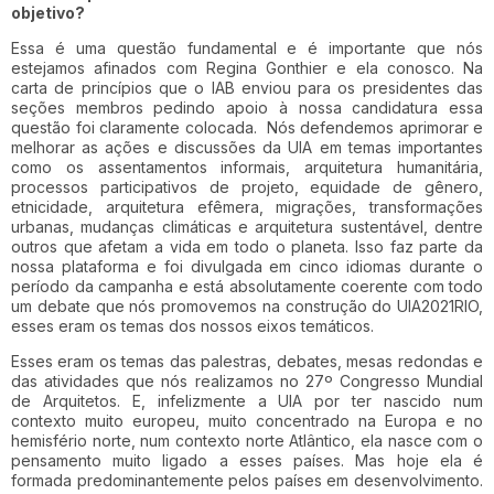
objetivo?
Essa é uma questão fundamental e é importante que nós
estejamos afinados com Regina Gonthier e ela conosco. Na
carta de princípios que o IAB enviou para os presidentes das
seções membros pedindo apoio à nossa candidatura essa
questão foi claramente colocada. Nós defendemos aprimorar e
melhorar as ações e discussões da UIA em temas importantes
como os assentamentos informais, arquitetura humanitária,
processos participativos de projeto, equidade de gênero,
etnicidade, arquitetura efêmera, migrações, transformações
urbanas, mudanças climáticas e arquitetura sustentável, dentre
outros que afetam a vida em todo o planeta. Isso faz parte da
nossa plataforma e foi divulgada em cinco idiomas durante o
período da campanha e está absolutamente coerente com todo
um debate que nós promovemos na construção do UIA2021RIO,
esses eram os temas dos nossos eixos temáticos.
Esses eram os temas das palestras, debates, mesas redondas e
das atividades que nós realizamos no 27º Congresso Mundial
de Arquitetos. E, infelizmente a UIA por ter nascido num
contexto muito europeu, muito concentrado na Europa e no
hemisfério norte, num contexto norte Atlântico, ela nasce com o
pensamento muito ligado a esses países. Mas hoje ela é
formada predominantemente pelos países em desenvolvimento.