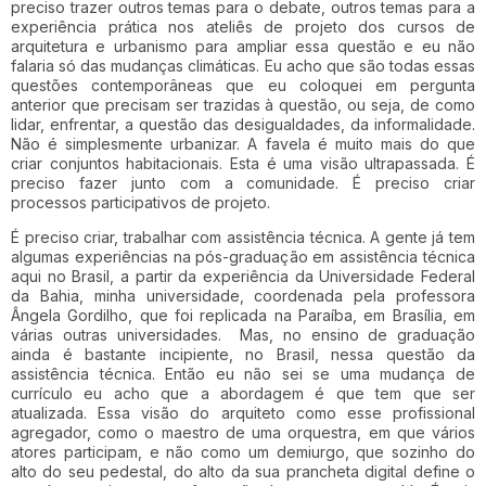
preciso trazer outros temas para o debate, outros temas para a
experiência prática nos ateliês de projeto dos cursos de
arquitetura e urbanismo para ampliar essa questão e eu não
falaria só das mudanças climáticas. Eu acho que são todas essas
questões contemporâneas que eu coloquei em pergunta
anterior que precisam ser trazidas à questão, ou seja, de como
lidar, enfrentar, a questão das desigualdades, da informalidade.
Não é simplesmente urbanizar. A favela é muito mais do que
criar conjuntos habitacionais. Esta é uma visão ultrapassada. É
preciso fazer junto com a comunidade. É preciso criar
processos participativos de projeto.
É preciso criar, trabalhar com assistência técnica. A gente já tem
algumas experiências na pós-graduação em assistência técnica
aqui no Brasil, a partir da experiência da Universidade Federal
da Bahia, minha universidade, coordenada pela professora
Ângela Gordilho, que foi replicada na Paraíba, em Brasília, em
várias outras universidades. Mas, no ensino de graduação
ainda é bastante incipiente, no Brasil, nessa questão da
assistência técnica. Então eu não sei se uma mudança de
currículo eu acho que a abordagem é que tem que ser
atualizada. Essa visão do arquiteto como esse profissional
agregador, como o maestro de uma orquestra, em que vários
atores participam, e não como um demiurgo, que sozinho do
alto do seu pedestal, do alto da sua prancheta digital define o