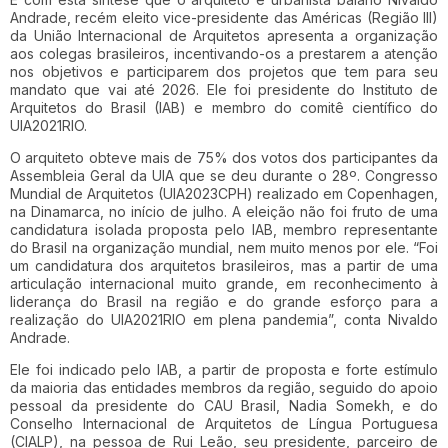
Andrade, recém eleito vice-presidente das Américas (Região III)
da União Internacional de Arquitetos apresenta a organização
aos colegas brasileiros, incentivando-os a prestarem a atenção
nos objetivos e participarem dos projetos que tem para seu
mandato que vai até 2026. Ele foi presidente do Instituto de
Arquitetos do Brasil (IAB) e membro do comitê científico do
UIA2021RIO.
O arquiteto obteve mais de 75% dos votos dos participantes da
Assembleia Geral da UIA que se deu durante o 28º. Congresso
Mundial de Arquitetos (UIA2023CPH) realizado em Copenhagen,
na Dinamarca, no início de julho. A eleição não foi fruto de uma
candidatura isolada proposta pelo IAB, membro representante
do Brasil na organização mundial, nem muito menos por ele. “Foi
um candidatura dos arquitetos brasileiros, mas a partir de uma
articulação internacional muito grande, em reconhecimento à
liderança do Brasil na região e do grande esforço para a
realização do UIA2021RIO em plena pandemia”, conta Nivaldo
Andrade.
Ele foi indicado pelo IAB, a partir de proposta e forte estímulo
da maioria das entidades membros da região, seguido do apoio
pessoal da presidente do CAU Brasil, Nadia Somekh, e do
Conselho Internacional de Arquitetos de Língua Portuguesa
(CIALP), na pessoa de Rui Leão, seu presidente, parceiro de