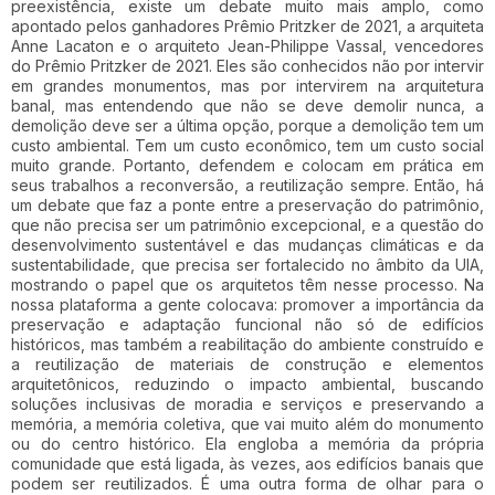
preexistência, existe um debate muito mais amplo, como
apontado pelos ganhadores Prêmio Pritzker de 2021, a arquiteta
Anne Lacaton e o arquiteto Jean-Philippe Vassal, vencedores
do Prêmio Pritzker de 2021. Eles são conhecidos não por intervir
em grandes monumentos, mas por intervirem na arquitetura
banal, mas entendendo que não se deve demolir nunca, a
demolição deve ser a última opção, porque a demolição tem um
custo ambiental. Tem um custo econômico, tem um custo social
muito grande. Portanto, defendem e colocam em prática em
seus trabalhos a reconversão, a reutilização sempre. Então, há
um debate que faz a ponte entre a preservação do patrimônio,
que não precisa ser um patrimônio excepcional, e a questão do
desenvolvimento sustentável e das mudanças climáticas e da
sustentabilidade, que precisa ser fortalecido no âmbito da UIA,
mostrando o papel que os arquitetos têm nesse processo. Na
nossa plataforma a gente colocava: promover a importância da
preservação e adaptação funcional não só de edifícios
históricos, mas também a reabilitação do ambiente construído e
a reutilização de materiais de construção e elementos
arquitetônicos, reduzindo o impacto ambiental, buscando
soluções inclusivas de moradia e serviços e preservando a
memória, a memória coletiva, que vai muito além do monumento
ou do centro histórico. Ela engloba a memória da própria
comunidade que está ligada, às vezes, aos edifícios banais que
podem ser reutilizados. É uma outra forma de olhar para o