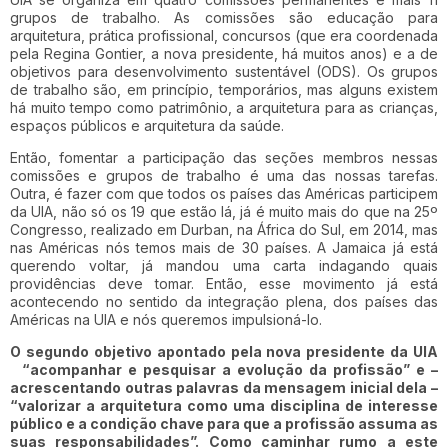
grupos de trabalho. As comissões são educação para
arquitetura, prática profissional, concursos (que era coordenada
pela Regina Gontier, a nova presidente, há muitos anos) e a de
objetivos para desenvolvimento sustentável (ODS). Os grupos
de trabalho são, em princípio, temporários, mas alguns existem
há muito tempo como patrimônio, a arquitetura para as crianças,
espaços públicos e arquitetura da saúde.
Então, fomentar a participação das seções membros nessas
comissões e grupos de trabalho é uma das nossas tarefas.
Outra, é fazer com que todos os países das Américas participem
da UIA, não só os 19 que estão lá, já é muito mais do que na 25º
Congresso, realizado em Durban, na África do Sul, em 2014, mas
nas Américas nós temos mais de 30 países. A Jamaica já está
querendo voltar, já mandou uma carta indagando quais
providências deve tomar. Então, esse movimento já está
acontecendo no sentido da integração plena, dos países das
Américas na UIA e nós queremos impulsioná-lo.
O segundo objetivo apontado pela nova presidente da UIA
“acompanhar e pesquisar a evolução da profissão” e –
acrescentando outras palavras da mensagem inicial dela –
“valorizar a arquitetura como uma disciplina de interesse
público e a condição chave para que a profissão assuma as
suas responsabilidades”. Como caminhar rumo a este