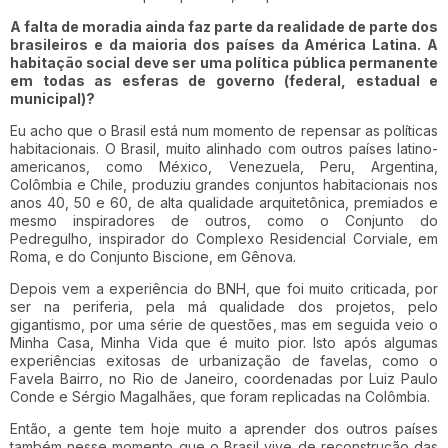
A falta de moradia ainda faz parte da realidade de parte dos
brasileiros e da maioria dos países da América Latina. A
habitação social deve ser uma política pública permanente
em todas as esferas de governo (federal, estadual e
municipal)?
Eu acho que o Brasil está num momento de repensar as políticas
habitacionais. O Brasil, muito alinhado com outros países latino-
americanos, como México, Venezuela, Peru, Argentina,
Colômbia e Chile, produziu grandes conjuntos habitacionais nos
anos 40, 50 e 60, de alta qualidade arquitetônica, premiados e
mesmo inspiradores de outros, como o Conjunto do
Pedregulho, inspirador do Complexo Residencial Corviale, em
Roma, e do Conjunto Biscione, em Gênova.
Depois vem a experiência do BNH, que foi muito criticada, por
ser na periferia, pela má qualidade dos projetos, pelo
gigantismo, por uma série de questões, mas em seguida veio o
Minha Casa, Minha Vida que é muito pior. Isto após algumas
experiências exitosas de urbanização de favelas, como o
Favela Bairro, no Rio de Janeiro, coordenadas por Luiz Paulo
Conde e Sérgio Magalhães, que foram replicadas na Colômbia.
Então, a gente tem hoje muito a aprender dos outros países
também nesse momento que o Brasil vive de reconstrução das