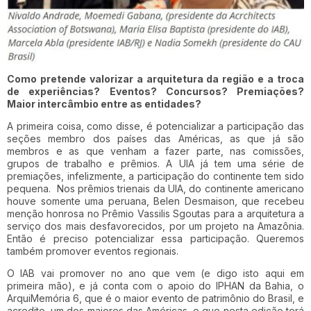
Como pretende valorizar a arquitetura da região e a troca
de experiências? Eventos? Concursos? Premiações?
Maior intercâmbio entre as entidades?
A primeira coisa, como disse, é potencializar a participação das
seções membro dos países das Américas, as que já são
membros e as que venham a fazer parte, nas comissões,
grupos de trabalho e prêmios. A UIA já tem uma série de
premiações, infelizmente, a participação do continente tem sido
pequena. Nos prêmios trienais da UIA, do continente americano
houve somente uma peruana, Belen Desmaison, que recebeu
menção honrosa no Prêmio Vassilis Sgoutas para a arquitetura a
serviço dos mais desfavorecidos, por um projeto na Amazônia.
Então é preciso potencializar essa participação. Queremos
também promover eventos regionais.
O IAB vai promover no ano que vem (e digo isto aqui em
primeira mão), e já conta com o apoio do IPHAN da Bahia, o
ArquiMemória 6, que é o maior evento de patrimônio do Brasil, e
acredito, um dos maiores das Américas, e que nesta edição terá