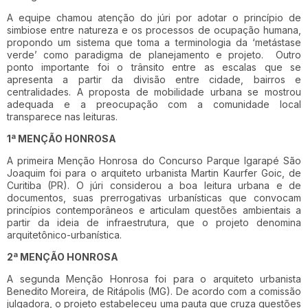
A equipe chamou atenção do júri por adotar o princípio de
simbiose entre natureza e os processos de ocupação humana,
propondo um sistema que toma a terminologia da ‘metástase
verde’ como paradigma de planejamento e projeto. Outro
ponto importante foi o trânsito entre as escalas que se
apresenta a partir da divisão entre cidade, bairros e
centralidades. A proposta de mobilidade urbana se mostrou
adequada e a preocupação com a comunidade local
transparece nas leituras.
1ª MENÇÃO HONROSA
A primeira Menção Honrosa do Concurso Parque Igarapé São
Joaquim foi para o arquiteto urbanista Martin Kaurfer Goic, de
Curitiba (PR). O júri considerou a boa leitura urbana e de
documentos, suas prerrogativas urbanísticas que convocam
princípios contemporâneos e articulam questões ambientais a
partir da ideia de infraestrutura, que o projeto denomina
arquitetônico-urbanística.
2ª MENÇÃO HONROSA
A segunda Menção Honrosa foi para o arquiteto urbanista
Benedito Moreira, de Ritápolis (MG). De acordo com a comissão
julgadora, o projeto estabeleceu uma pauta que cruza questões