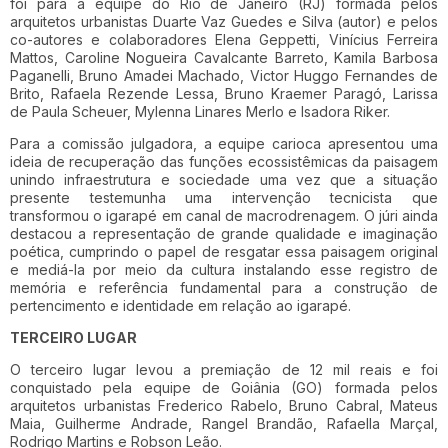
foi para a equipe do Rio de Janeiro (RJ) formada pelos
arquitetos urbanistas Duarte Vaz Guedes e Silva (autor) e pelos
co-autores e colaboradores Elena Geppetti, Vinícius Ferreira
Mattos, Caroline Nogueira Cavalcante Barreto, Kamila Barbosa
Paganelli, Bruno Amadei Machado, Victor Huggo Fernandes de
Brito, Rafaela Rezende Lessa, Bruno Kraemer Paragó, Larissa
de Paula Scheuer, Mylenna Linares Merlo e Isadora Riker.
Para a comissão julgadora, a equipe carioca apresentou uma
ideia de recuperação das funções ecossistêmicas da paisagem
unindo infraestrutura e sociedade uma vez que a situação
presente testemunha uma intervenção tecnicista que
transformou o igarapé em canal de macrodrenagem. O júri ainda
destacou a representação de grande qualidade e imaginação
poética, cumprindo o papel de resgatar essa paisagem original
e mediá-la por meio da cultura instalando esse registro de
memória e referência fundamental para a construção de
pertencimento e identidade em relação ao igarapé.
TERCEIRO LUGAR
O terceiro lugar levou a premiação de 12 mil reais e foi
conquistado pela equipe de Goiânia (GO) formada pelos
arquitetos urbanistas Frederico Rabelo, Bruno Cabral, Mateus
Maia, Guilherme Andrade, Rangel Brandão, Rafaella Marçal,
Rodrigo Martins e Robson Leão.