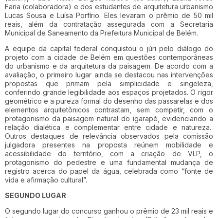
Faria (colaboradora) e dos estudantes de arquitetura urbanismo
Lucas Sousa e Luísa Porfírio. Eles levaram o prêmio de 50 mil
reais, além da contratação assegurada com a Secretaria
Municipal de Saneamento da Prefeitura Municipal de Belém.
A equipe da capital federal conquistou o júri pelo diálogo do
projeto com a cidade de Belém em questões contemporâneas
do urbanismo e da arquitetura da paisagem. De acordo com a
avaliação, o primeiro lugar ainda se destacou nas intervenções
propostas que primam pela simplicidade e singeleza,
conferindo grande legibilidade aos espaços projetados. O rigor
geométrico e a pureza formal do desenho das passarelas e dos
elementos arquitetônicos contrastam, sem competir, com o
protagonismo da paisagem natural do igarapé, evidenciando a
relação dialética e complementar entre cidade e natureza.
Outros destaques de relevância observados pela comissão
julgadora presentes na proposta reúnem mobilidade e
acessibilidade do território, com a criação de VLP, o
protagonismo do pedestre e uma fundamental mudança de
registro acerca do papel da água, celebrada como “fonte de
vida e afirmação cultural”.
SEGUNDO LUGAR
O segundo lugar do concurso ganhou o prêmio de 23 mil reais e