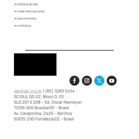
≫ história do iab
≫ rede internacional
≫ documentos
≫ contatos
iab@iab.org.br
| (85) 3283 5454
SC/SUL QD 02, Bloco D, 03
SLS 207 E 208 – Ed. Oscar Niemeyer
70316-900 Brasília/DF – Brasil
Av. Carapinima, 2425 – Benfica
60015-290 Fortaleza/CE – Brasil