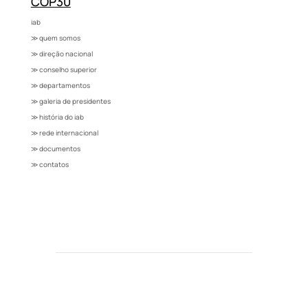
COP30
iab
≫ quem somos
≫ direção nacional
≫ conselho superior
≫ departamentos
≫ galeria de presidentes
≫ história do iab
≫ rede internacional
≫ documentos
≫ contatos