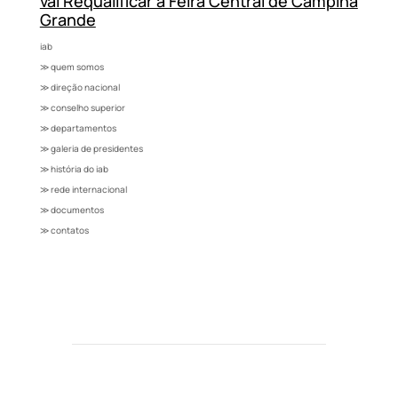
vai Requalificar a Feira Central de Campina
Grande
iab
≫ quem somos
≫ direção nacional
≫ conselho superior
≫ departamentos
≫ galeria de presidentes
≫ história do iab
≫ rede internacional
≫ documentos
≫ contatos