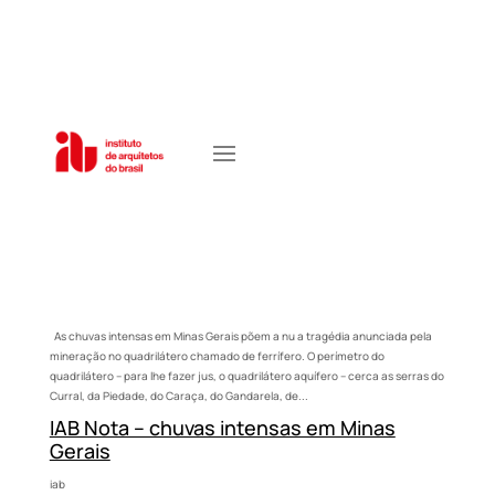
As chuvas intensas em Minas Gerais põem a nu a tragédia anunciada pela
mineração no quadrilátero chamado de ferrífero. O perímetro do
quadrilátero – para lhe fazer jus, o quadrilátero aquífero – cerca as serras do
Curral, da Piedade, do Caraça, do Gandarela, de...
IAB Nota – chuvas intensas em Minas
Gerais
iab