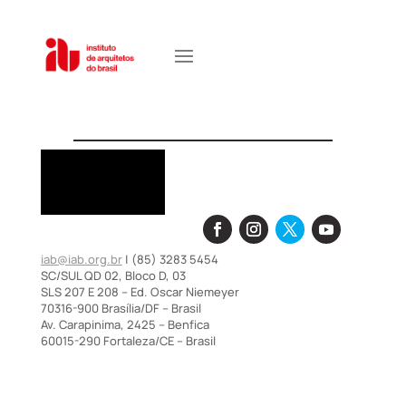
iab@iab.org.br
| (85) 3283 5454
SC/SUL QD 02, Bloco D, 03
SLS 207 E 208 – Ed. Oscar Niemeyer
70316-900 Brasília/DF – Brasil
Av. Carapinima, 2425 – Benfica
60015-290 Fortaleza/CE – Brasil