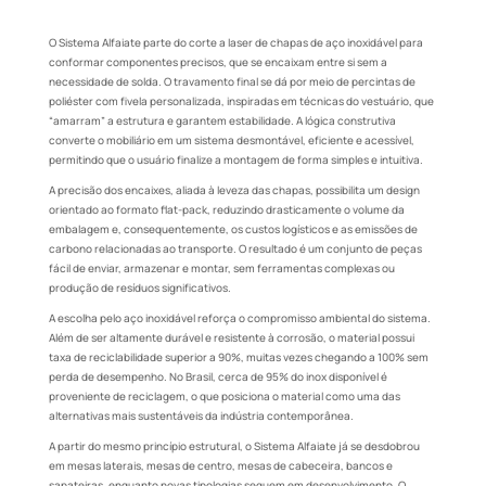
O Sistema Alfaiate parte do corte a laser de chapas de aço inoxidável para
conformar componentes precisos, que se encaixam entre si sem a
necessidade de solda. O travamento final se dá por meio de percintas de
poliéster com fivela personalizada, inspiradas em técnicas do vestuário, que
“amarram” a estrutura e garantem estabilidade. A lógica construtiva
converte o mobiliário em um sistema desmontável, eficiente e acessível,
permitindo que o usuário finalize a montagem de forma simples e intuitiva.
A precisão dos encaixes, aliada à leveza das chapas, possibilita um design
orientado ao formato flat-pack, reduzindo drasticamente o volume da
embalagem e, consequentemente, os custos logísticos e as emissões de
carbono relacionadas ao transporte. O resultado é um conjunto de peças
fácil de enviar, armazenar e montar, sem ferramentas complexas ou
produção de resíduos significativos.
A escolha pelo aço inoxidável reforça o compromisso ambiental do sistema.
Além de ser altamente durável e resistente à corrosão, o material possui
taxa de reciclabilidade superior a 90%, muitas vezes chegando a 100% sem
perda de desempenho. No Brasil, cerca de 95% do inox disponível é
proveniente de reciclagem, o que posiciona o material como uma das
alternativas mais sustentáveis da indústria contemporânea.
A partir do mesmo princípio estrutural, o Sistema Alfaiate já se desdobrou
em mesas laterais, mesas de centro, mesas de cabeceira, bancos e
sapateiras, enquanto novas tipologias seguem em desenvolvimento. O