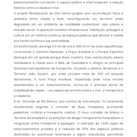
estacionamentos corroeram o espaço público e interromperam a relação
histórica entre a cidade e o mar.
O projeto Revitalização da Orla Centro propõe uma reconciliação física e
simbólica entre cidade e baía, reconfigurando um território antes
degradado em um ambiente de mobilidade sustentável, vida urbana e
inclusão social. A operação combina infraestrutura, habitação, paisagem e
cultura em um sistema contínuo de espaços públicos que devolve à cidade
sua frente marítima e sua centralidade.
A transformação abrange 2,5 km de orla e 500 mil m² de área requalificada,
conectando o Caminho Niemeyer, a Praça Arariboia e o Parque Esportivo
Municipal em um grande parque linear costeiro. Essa rearticulação urbana
restabelece a visada para a Baía de Guanabara e integra os principais
terminais metropolitanos de transporte, incluindo o sistema de barcas e o
Terminal João Goulart, por onde circulam mais de 300 mil pessoas
diariamente. A nova Praça Arariboia, implantada onde havia imóveis
abandonados e um estacionamento, tornou-se o principal portal da
mobilidade da cidade — um espaço de encontro entre o mar, o transporte e
a cidadania.
A Av. Visconde do Rio Branco, eixo central da intervenção, foi totalmente
reurbanizada segundo o conceito de Ruas Completas, priorizando
pedestres, ciclistas e transporte coletivo. O novo corredor de ônibus, o
Terminal Sul ampliado e as estações de design transparente materializam a
integração entre transporte e paisagem. A restrição de 1.400 vagas de
estacionamentos privados e a redução de 26% dos espaços públicos
destinados ao automóvel reverteram a lógica rodoviarista, permitindo