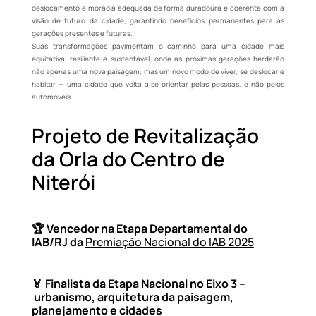
deslocamento e moradia adequada de forma duradoura e coerente com a
visão de futuro da cidade, garantindo benefícios permanentes para as
gerações presentes e futuras.
Suas transformações pavimentam o caminho para uma cidade mais
equitativa, resiliente e sustentável, onde as próximas gerações herdarão
não apenas uma nova paisagem, mas um novo modo de viver, se deslocar e
habitar — uma cidade que volta a se orientar pelas pessoas, e não pelos
automóveis.
Projeto de Revitalização
da Orla do Centro de
Niterói
🏆
Vencedor na Etapa Departamental do
IAB/RJ da
Premiação Nacional do IAB 2025
🏅 Finalista da Etapa Nacional no
Eixo 3 –
urbanismo, arquitetura da paisagem,
planejamento e cidades