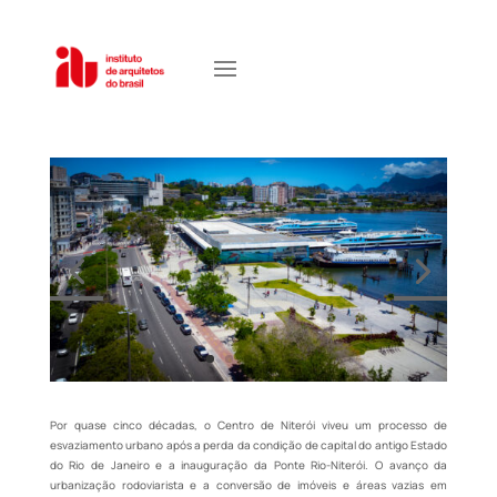
Por quase cinco décadas, o Centro de Niterói viveu um processo de
esvaziamento urbano após a perda da condição de capital do antigo Estado
do Rio de Janeiro e a inauguração da Ponte Rio-Niterói. O avanço da
urbanização rodoviarista e a conversão de imóveis e áreas vazias em