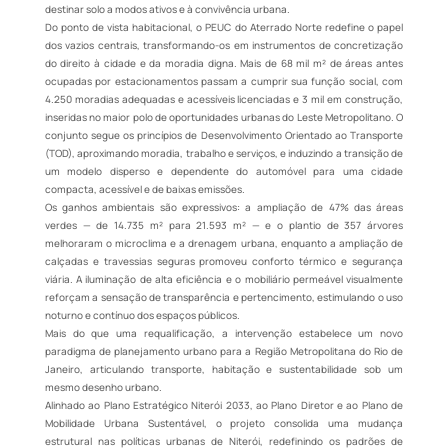
destinar solo a modos ativos e à convivência urbana.
Do ponto de vista habitacional, o PEUC do Aterrado Norte redefine o papel
dos vazios centrais, transformando-os em instrumentos de concretização
do direito à cidade e da moradia digna. Mais de 68 mil m² de áreas antes
ocupadas por estacionamentos passam a cumprir sua função social, com
4.250 moradias adequadas e acessíveis licenciadas e 3 mil em construção,
inseridas no maior polo de oportunidades urbanas do Leste Metropolitano. O
conjunto segue os princípios de Desenvolvimento Orientado ao Transporte
(TOD), aproximando moradia, trabalho e serviços, e induzindo a transição de
um modelo disperso e dependente do automóvel para uma cidade
compacta, acessível e de baixas emissões.
Os ganhos ambientais são expressivos: a ampliação de 47% das áreas
verdes — de 14.735 m² para 21.593 m² — e o plantio de 357 árvores
melhoraram o microclima e a drenagem urbana, enquanto a ampliação de
calçadas e travessias seguras promoveu conforto térmico e segurança
viária. A iluminação de alta eficiência e o mobiliário permeável visualmente
reforçam a sensação de transparência e pertencimento, estimulando o uso
noturno e contínuo dos espaços públicos.
Mais do que uma requalificação, a intervenção estabelece um novo
paradigma de planejamento urbano para a Região Metropolitana do Rio de
Janeiro, articulando transporte, habitação e sustentabilidade sob um
mesmo desenho urbano.
Alinhado ao Plano Estratégico Niterói 2033, ao Plano Diretor e ao Plano de
Mobilidade Urbana Sustentável, o projeto consolida uma mudança
estrutural nas políticas urbanas de Niterói, redefinindo os padrões de