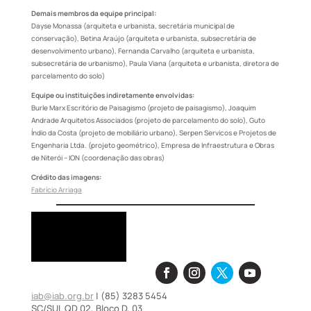
Demais membros da equipe principal:
Dayse Monassa (arquiteta e urbanista, secretária municipal de
conservação), Betina Araújo (arquiteta e urbanista, subsecretária de
desenvolvimento urbano), Fernanda Carvalho (arquiteta e urbanista,
subsecretária de urbanismo), Paula Viana (arquiteta e urbanista, diretora de
parcelamento do solo)
Equipe ou instituições indiretamente envolvidas:
Burle Marx Escritório de Paisagismo (projeto de paisagismo), Joaquim
Andrade Arquitetos Associados (projeto de parcelamento do solo), Guto
Índio da Costa (projeto de mobiliário urbano), Serpen Servicos e Projetos de
Engenharia Ltda. (projeto geométrico), Empresa de Infraestrutura e Obras
de Niterói – ION (coordenação das obras)
Crédito das imagens:
Fabrício Arriaga
iab@iab.org.br
| (85) 3283 5454
SC/SUL QD 02, Bloco D, 03