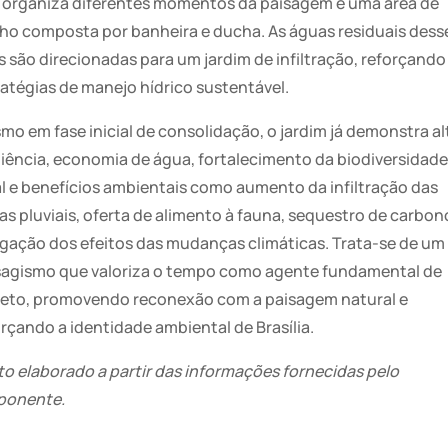
 organiza diferentes momentos da paisagem e uma área de
ho composta por banheira e ducha. As águas residuais dess
s são direcionadas para um jardim de infiltração, reforçando
ratégias de manejo hídrico sustentável.
mo em fase inicial de consolidação, o jardim já demonstra al
iliência, economia de água, fortalecimento da biodiversidade
al e benefícios ambientais como aumento da infiltração das
as pluviais, oferta de alimento à fauna, sequestro de carbon
igação dos efeitos das mudanças climáticas. Trata-se de um
sagismo que valoriza o tempo como agente fundamental de
jeto, promovendo reconexão com a paisagem natural e
rçando a identidade ambiental de Brasília.
to elaborado a partir das informações fornecidas pelo
ponente.