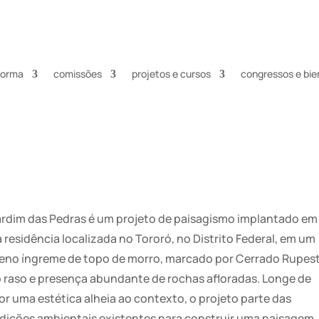
nforma
comissões
projetos e cursos
congressos e bie
ardim das Pedras é um projeto de paisagismo implantado em
 residência localizada no Tororó, no Distrito Federal, em um
reno íngreme de topo de morro, marcado por Cerrado Rupest
o raso e presença abundante de rochas afloradas. Longe de
or uma estética alheia ao contexto, o projeto parte das
dições ambientais existentes para construir uma paisagem