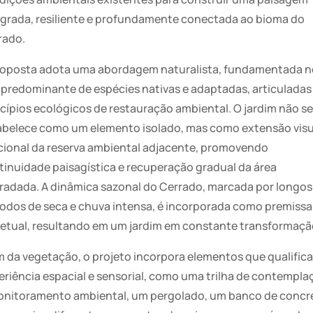
egrada, resiliente e profundamente conectada ao bioma do
rado.
roposta adota uma abordagem naturalista, fundamentada n
 predominante de espécies nativas e adaptadas, articuladas
ncípios ecológicos de restauração ambiental. O jardim não se
abelece como um elemento isolado, mas como extensão visu
cional da reserva ambiental adjacente, promovendo
tinuidade paisagística e recuperação gradual da área
radada. A dinâmica sazonal do Cerrado, marcada por longos
íodos de seca e chuva intensa, é incorporada como premissa
jetual, resultando em um jardim em constante transformaçã
m da vegetação, o projeto incorpora elementos que qualific
eriência espacial e sensorial, como uma trilha de contempla
onitoramento ambiental, um pergolado, um banco de concr