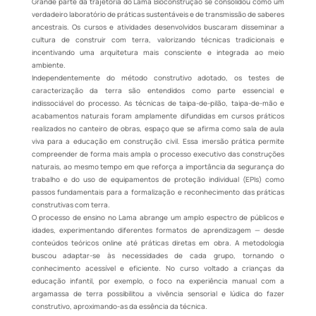
Grande parte da trajetória do Lama Bioconstrução se consolidou como um
verdadeiro laboratório de práticas sustentáveis e de transmissão de saberes
ancestrais. Os cursos e atividades desenvolvidos buscaram disseminar a
cultura de construir com terra, valorizando técnicas tradicionais e
incentivando uma arquitetura mais consciente e integrada ao meio
ambiente.
Independentemente do método construtivo adotado, os testes de
caracterização da terra são entendidos como parte essencial e
indissociável do processo. As técnicas de taipa-de-pilão, taipa-de-mão e
acabamentos naturais foram amplamente difundidas em cursos práticos
realizados no canteiro de obras, espaço que se afirma como sala de aula
viva para a educação em construção civil. Essa imersão prática permite
compreender de forma mais ampla o processo executivo das construções
naturais, ao mesmo tempo em que reforça a importância da segurança do
trabalho e do uso de equipamentos de proteção individual (EPIs) como
passos fundamentais para a formalização e reconhecimento das práticas
construtivas com terra.
O processo de ensino no Lama abrange um amplo espectro de públicos e
idades, experimentando diferentes formatos de aprendizagem — desde
conteúdos teóricos online até práticas diretas em obra. A metodologia
buscou adaptar-se às necessidades de cada grupo, tornando o
conhecimento acessível e eficiente. No curso voltado a crianças da
educação infantil, por exemplo, o foco na experiência manual com a
argamassa de terra possibilitou a vivência sensorial e lúdica do fazer
construtivo, aproximando-as da essência da técnica.