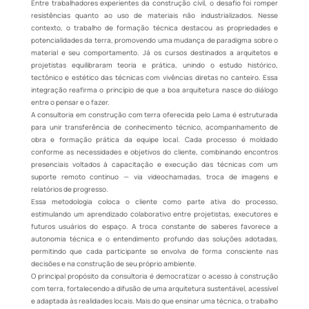
Entre trabalhadores experientes da construção civil, o desafio foi romper
resistências quanto ao uso de materiais não industrializados. Nesse
contexto, o trabalho de formação técnica destacou as propriedades e
potencialidades da terra, promovendo uma mudança de paradigma sobre o
material e seu comportamento. Já os cursos destinados a arquitetos e
projetistas equilibraram teoria e prática, unindo o estudo histórico,
tectônico e estético das técnicas com vivências diretas no canteiro. Essa
integração reafirma o princípio de que a boa arquitetura nasce do diálogo
entre o pensar e o fazer.
A consultoria em construção com terra oferecida pelo Lama é estruturada
para unir transferência de conhecimento técnico, acompanhamento de
obra e formação prática da equipe local. Cada processo é moldado
conforme as necessidades e objetivos do cliente, combinando encontros
presenciais voltados à capacitação e execução das técnicas com um
suporte remoto contínuo — via videochamadas, troca de imagens e
relatórios de progresso.
Essa metodologia coloca o cliente como parte ativa do processo,
estimulando um aprendizado colaborativo entre projetistas, executores e
futuros usuários do espaço. A troca constante de saberes favorece a
autonomia técnica e o entendimento profundo das soluções adotadas,
permitindo que cada participante se envolva de forma consciente nas
decisões e na construção de seu próprio ambiente.
O principal propósito da consultoria é democratizar o acesso à construção
com terra, fortalecendo a difusão de uma arquitetura sustentável, acessível
e adaptada às realidades locais. Mais do que ensinar uma técnica, o trabalho