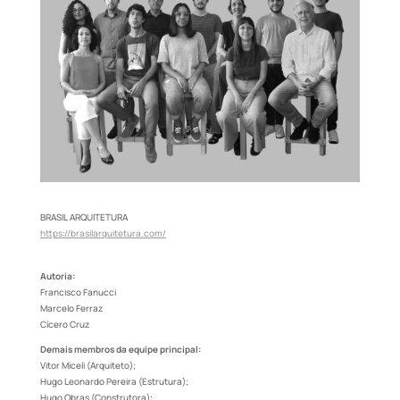
BRASIL ARQUITETURA
https://brasilarquitetura.com/
Autoria:
Francisco Fanucci
Marcelo Ferraz
Cícero Cruz
Demais membros da equipe principal:
Vitor Miceli (Arquiteto);
Hugo Leonardo Pereira (Estrutura);
Hugo Obras (Construtora);