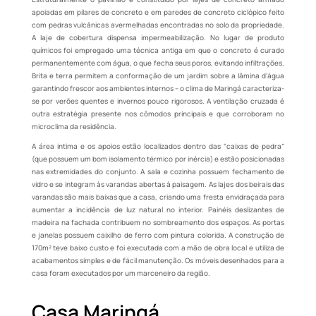
apoiadas em pilares de concreto e em paredes de concreto ciclópico feito
com pedras vulcânicas avermelhadas encontradas no solo da propriedade.
A laje de cobertura dispensa impermeabilização. No lugar de produto
químicos foi empregado uma técnica antiga em que o concreto é curado
permanentemente com água, o que fecha seus poros, evitando infiltrações.
Brita e terra permitem a conformação de um jardim sobre a lâmina d’água
garantindo frescor aos ambientes internos – o clima de Maringá caracteriza-
se por verões quentes e invernos pouco rigorosos. A ventilação cruzada é
outra estratégia presente nos cômodos principais e que corroboram no
microclima da residência.
A área intima e os apoios estão localizados dentro das “caixas de pedra”
(que possuem um bom isolamento térmico por inércia) e estão posicionadas
nas extremidades do conjunto. A sala e cozinha possuem fechamento de
vidro e se integram às varandas abertas à paisagem. As lajes dos beirais das
varandas são mais baixas que a casa, criando uma fresta envidraçada para
aumentar a incidência de luz natural no interior. Painéis deslizantes de
madeira na fachada contribuem no sombreamento dos espaços. As portas
e janelas possuem caixilho de ferro com pintura colorida. A construção de
170m² teve baixo custo e foi executada com a mão de obra local e utiliza de
acabamentos simples e de fácil manutenção. Os móveis desenhados para a
casa foram executados por um marceneiro da região.
Casa Maringá