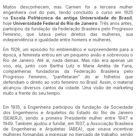
Muitos desconhecem, mas Carmen foi a terceira mulher
engenheira civil do país, tendo concluído o curso em 1925
na
Escola Politécnica da antiga Universidade do Brasil
,
hoje
Universidade Federal do Rio de Janeiro
. Três anos antes,
participou da fundação da Federação Brasileira pelo Progresso
Feminino, que lutava pelos direitos das mulheres, sua
independência e igualdade entre homens e mulheres.
Em 1928, um episódio foi emblemático e surpreendente para a
época, a feminista entrou em um pequeno avião e sobrevoou o
Rio de Janeiro. Até aí, nada demais. Mas não era apenas um
voo, ela, junto com Bertha Lutz e Maria Amélia de Faria,
companheiras fundadoras da Federação Brasileira pelo
Progresso Feminino, “panfletaram” do ar folhetos que
defendiam o direito ao voto feminino no Brasil. Assim, o material
alcançou diversos cantos da cidade. Uma visão de marketing
muito a frente do seu tempo.
Em 1935, a Engenheira participou da fundação da Sociedade
dos Engenheiros e Arquitetos do Estado do Rio de Janeiro
(SEAERJ), sendo a primeira Presidente mulher entre 1947 e
1949. Também ajudou a fundar, em 1937, a Associação Brasileira
de Engenheiras e Arquitetas (ABEA), que visava incentivar
mulheres formandas a ingressar no mercado de trabalho, sendo