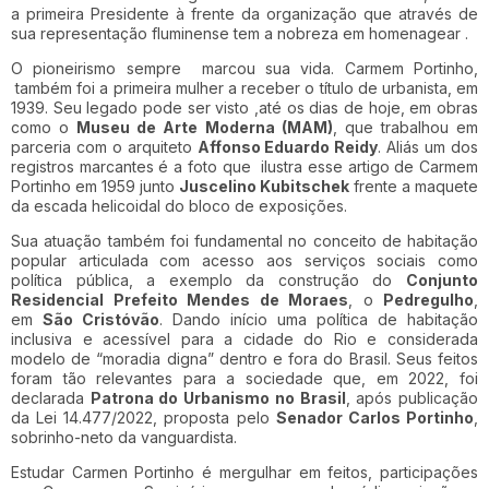
a primeira Presidente à frente da organização que através de
sua representação fluminense tem a nobreza em homenagear .
O pioneirismo sempre marcou sua vida. Carmem Portinho,
também foi a primeira mulher a receber o título de urbanista, em
1939. Seu legado pode ser visto ,até os dias de hoje, em obras
como o
Museu de Arte Moderna (MAM)
, que trabalhou em
parceria com o arquiteto
Affonso Eduardo Reidy
. Aliás um dos
registros marcantes é a foto que ilustra esse artigo de Carmem
Portinho em 1959 junto
Juscelino Kubitschek
frente a maquete
da escada helicoidal do bloco de exposições.
Sua atuação também foi fundamental no conceito de habitação
popular articulada com acesso aos serviços sociais como
política pública, a exemplo da construção do
Conjunto
Residencial Prefeito Mendes de Moraes
, o
Pedregulho
,
em
São Cristóvão
. Dando início uma política de habitação
inclusiva e acessível para a cidade do Rio e considerada
modelo de “moradia digna” dentro e fora do Brasil. Seus feitos
foram tão relevantes para a sociedade que, em 2022, foi
declarada
Patrona do Urbanismo no Brasil
, após publicação
da Lei 14.477/2022, proposta pelo
Senador Carlos Portinho
,
sobrinho-neto da vanguardista.
Estudar Carmen Portinho é mergulhar em feitos, participações