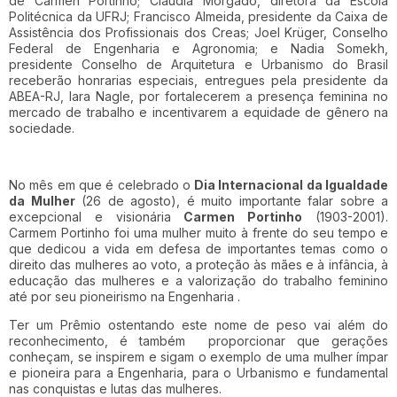
de Carmen Portinho; Claudia Morgado, diretora da Escola
Politécnica da UFRJ; Francisco Almeida, presidente da Caixa de
Assistência dos Profissionais dos Creas; Joel Krüger, Conselho
Federal de Engenharia e Agronomia; e Nadia Somekh,
presidente Conselho de Arquitetura e Urbanismo do Brasil
receberão honrarias especiais, entregues pela presidente da
ABEA-RJ, Iara Nagle, por fortalecerem a presença feminina no
mercado de trabalho e incentivarem a equidade de gênero na
sociedade.
No mês em que é celebrado o
Dia Internacional da Igualdade
da Mulher
(26 de agosto), é muito importante falar sobre a
excepcional e visionária
Carmen Portinho
(1903-2001).
Carmem Portinho foi uma mulher muito à frente do seu tempo e
que dedicou a vida em defesa de importantes temas como o
direito das mulheres ao voto, a proteção às mães e à infância, à
educação das mulheres e a valorização do trabalho feminino
até por seu pioneirismo na Engenharia .
Ter um Prêmio ostentando este nome de peso vai além do
reconhecimento, é também proporcionar que gerações
conheçam, se inspirem e sigam o exemplo de uma mulher ímpar
e pioneira para a Engenharia, para o Urbanismo e fundamental
nas conquistas e lutas das mulheres.