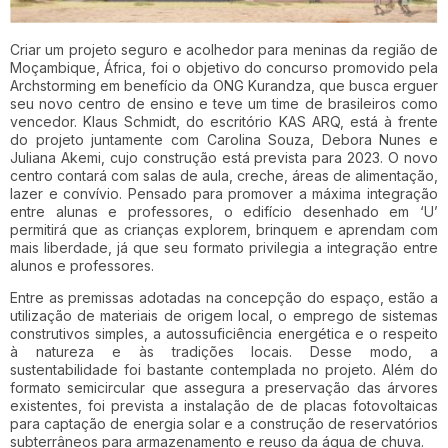
Criar um projeto seguro e acolhedor para meninas da região de
Moçambique, África, foi o objetivo do concurso promovido pela
Archstorming em benefício da ONG Kurandza, que busca erguer
seu novo centro de ensino e teve um time de brasileiros como
vencedor. Klaus Schmidt, do escritório KAS ARQ, está à frente
do projeto juntamente com Carolina Souza, Debora Nunes e
Juliana Akemi, cujo construção está prevista para 2023. O novo
centro contará com salas de aula, creche, áreas de alimentação,
lazer e convívio. Pensado para promover a máxima integração
entre alunas e professores, o edifício desenhado em ‘U’
permitirá que as crianças explorem, brinquem e aprendam com
mais liberdade, já que seu formato privilegia a integração entre
alunos e professores.
Entre as premissas adotadas na concepção do espaço, estão a
utilização de materiais de origem local, o emprego de sistemas
construtivos simples, a autossuficiência energética e o respeito
à natureza e às tradições locais. Desse modo, a
sustentabilidade foi bastante contemplada no projeto. Além do
formato semicircular que assegura a preservação das árvores
existentes, foi prevista a instalação de de placas fotovoltaicas
para captação de energia solar e a construção de reservatórios
subterrâneos para armazenamento e reuso da água de chuva.