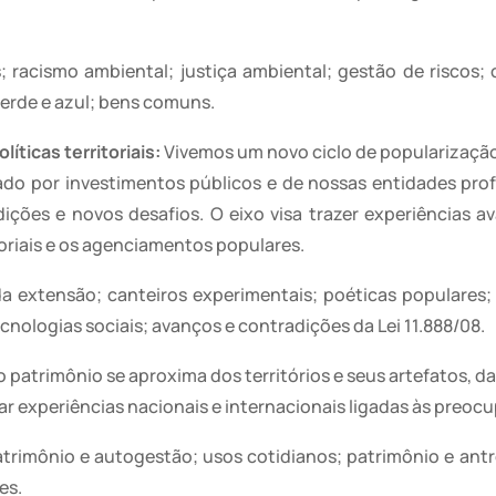
 racismo ambiental; justiça ambiental; gestão de riscos; c
verde e azul; bens comuns.
íticas territoriais:
Vivemos um novo ciclo de popularização 
ado por investimentos públicos e de nossas entidades prof
ções e novos desafios. O eixo visa trazer experiências av
toriais e os agenciamentos populares.
 da extensão; canteiros experimentais; poéticas populares
cnologias sociais; avanços e contradições da Lei 11.888/08.
o patrimônio se aproxima dos territórios e seus artefatos, d
pear experiências nacionais e internacionais ligadas às pre
atrimônio e autogestão; usos cotidianos; patrimônio e antr
es.