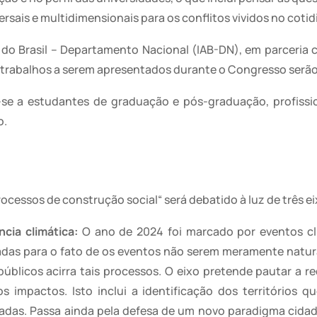
sais e multidimensionais para os conflitos vividos no coti
 do Brasil – Departamento Nacional (IAB-DN), em parceria 
Os trabalhos a serem apresentados durante o Congresso serã
-se a estudantes de graduação e pós-graduação, profissio
o.
cessos de construção social“ será debatido à luz de três e
cia climática:
O ano de 2024 foi marcado por eventos cl
écadas para o fato de os eventos não serem meramente natu
úblicos acirra tais processos. O eixo pretende pautar a r
 impactos. Isto inclui a identificação dos territórios 
das. Passa ainda pela defesa de um novo paradigma cidade-