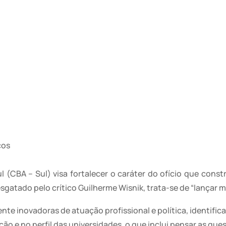
cos
CBA – Sul) visa fortalecer o caráter do ofício que constr
atado pelo crítico Guilherme Wisnik, trata-se de “lançar
nte inovadoras de atuação profissional e política, identific
ão e no perfil das universidades, o que inclui pensar as ques