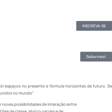
INSCREVA-SE
Saiba mais!
ói espaços no presente e fórmula horizontes de futuro. Se
 mundos no mundo”.
ar novas possibilidades de interação entre
tões de classe, etnico-raciais e de