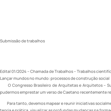
Submissão de trabalhos
Edital 01/2024 – Chamada de Trabalhos – Trabalhos cientifí
Lançar mundos no mundo: processos de construção social
O Congresso Brasileiro de Arquitetas e Arquitetos – Sul (
pudermos emprestar um verso de Caetano recentemente resg
Para tanto, devemos mapear e reunir iniciativas socialme
teoria e prática, visualizar as profundas mudanças na formaç